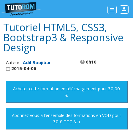
Tutoriel HTML5, CSS3,
Bootstrap3 & Responsive
Design
6h10
Auteur :
Adil Boujibar
2015-04-06
30,00
Acheter cette formation
en téléchargement
pour
€
Abonnez vous à l'ensemble des formations en VOD
pour
30 € TTC /an