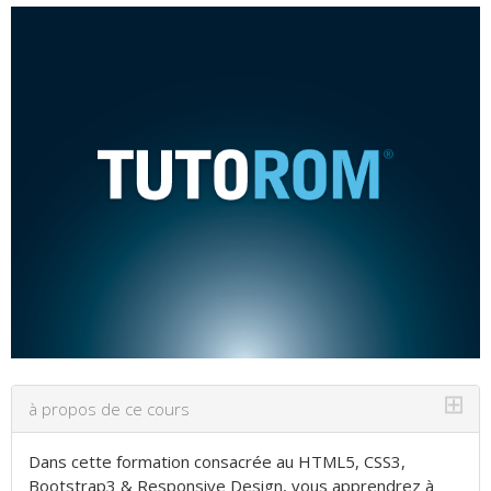
⊞
à propos de ce cours
Dans cette formation consacrée au HTML5, CSS3,
Bootstrap3 & Responsive Design, vous apprendrez à