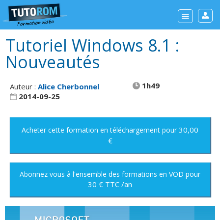
Tutoriel Windows 8.1 :
Nouveautés
1h49
Auteur :
Alice Cherbonnel
2014-09-25
30,00
Acheter cette formation
en téléchargement
pour
€
Abonnez vous à l'ensemble des formations en VOD
pour
30 € TTC /an