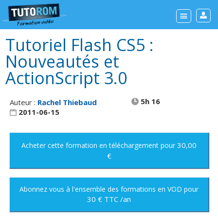
Tutoriel Flash CS5 :
Nouveautés et
ActionScript 3.0
5h 16
Auteur :
Rachel Thiebaud
2011-06-15
30,00
Acheter cette formation
en téléchargement
pour
€
Abonnez vous à l'ensemble des formations en VOD
pour
30 € TTC /an