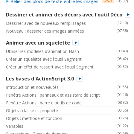
Relier des blocs de texte entre les images
(05:37)
Dessiner et animer des décors avec l'outil Déco
(12:10)
Dessiner avec de nouveaux remplissages
(07:38)
Nouveau : dessiner des images animées
Animer avec un squelette
(03:43)
Utiliser les modèles d'animation Flash
(05:42)
Créer un squelette avec l'outil Segment
(02:32)
Créer un effet de ressort avec l'outil Segment
Les bases d'ActionScript 3.0
(01:55)
Introduction et nouveautés
(01:16)
Fenêtre Actions : panneaux et assistant de script
(08:32)
Fenêtre Actions : barre d'outils de code
(03:56)
Objets : classe et propriété
(03:26)
Objets : méthode et fonction
(01:22)
Variables
(02:58)
Expressions - Types de données