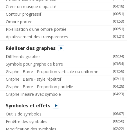
(04:18)
Créer un masque d'opacité
(00:51)
Contour progressif
(01:53)
Ombre portée
(00:51)
Pixellisation d'une ombre portée
(01:21)
Aplatissement des transparences
Réaliser des graphes
(09:34)
Différents graphes
(03:54)
Symbole pour graphe de barre
(01:58)
Graphe : Barre - Proportion verticale ou uniforme
(02:11)
Graphe : Barre - style répétitif
(04:28)
Graphe : Barre - Proportion partielle
(04:23)
Graphe linéaire avec symbole
Symboles et effets
(06:07)
Outils de symboles
(08:50)
Fenêtre des symboles
(02:22)
Modification des symboles