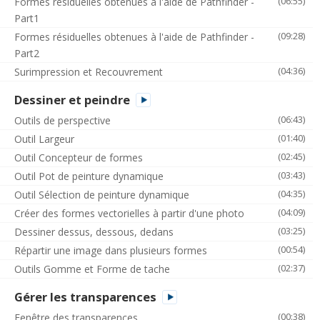
(06:55)
Formes résiduelles obtenues à l'aide de Pathfinder -
Part1
(09:28)
Formes résiduelles obtenues à l'aide de Pathfinder -
Part2
(04:36)
Surimpression et Recouvrement
Dessiner et peindre
(06:43)
Outils de perspective
(01:40)
Outil Largeur
(02:45)
Outil Concepteur de formes
(03:43)
Outil Pot de peinture dynamique
(04:35)
Outil Sélection de peinture dynamique
(04:09)
Créer des formes vectorielles à partir d'une photo
(03:25)
Dessiner dessus, dessous, dedans
(00:54)
Répartir une image dans plusieurs formes
(02:37)
Outils Gomme et Forme de tache
Gérer les transparences
(00:38)
Fenêtre des transparences