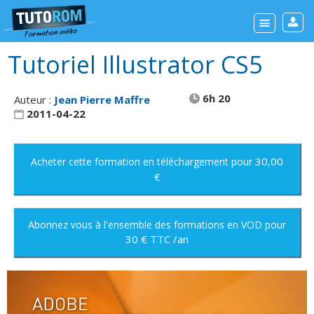
Tutoriel Illustrator CS5
6h 20
Auteur :
Jean Pierre Maffre
2011-04-22
30,00
Acheter cette formation
en téléchargement
pour
€
Abonnez vous à l'ensemble des formations en VOD
pour
30 € TTC /an