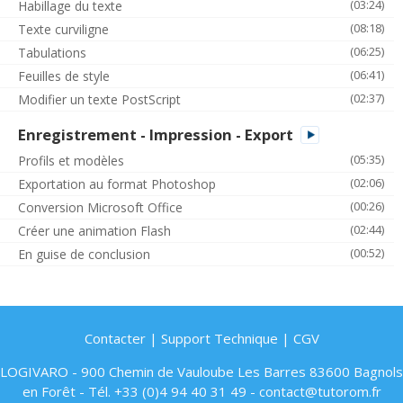
(03:24)
Habillage du texte
(08:18)
Texte curviligne
(06:25)
Tabulations
(06:41)
Feuilles de style
(02:37)
Modifier un texte PostScript
Enregistrement - Impression - Export
(05:35)
Profils et modèles
(02:06)
Exportation au format Photoshop
(00:26)
Conversion Microsoft Office
(02:44)
Créer une animation Flash
(00:52)
En guise de conclusion
Contacter
|
Support Technique
|
CGV
LOGIVARO - 900 Chemin de Vauloube Les Barres 83600 Bagnols
en Forêt - Tél. +33 (0)4 94 40 31 49 - contact@tutorom.fr