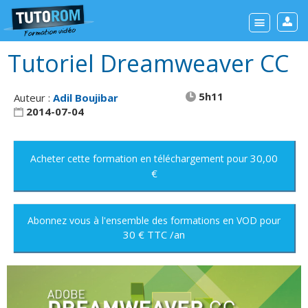
Tutoriel Dreamweaver CC
5h11
Auteur :
Adil Boujibar
2014-07-04
30,00
Acheter cette formation
en téléchargement
pour
€
Abonnez vous à l'ensemble des formations en VOD
pour
30 € TTC /an