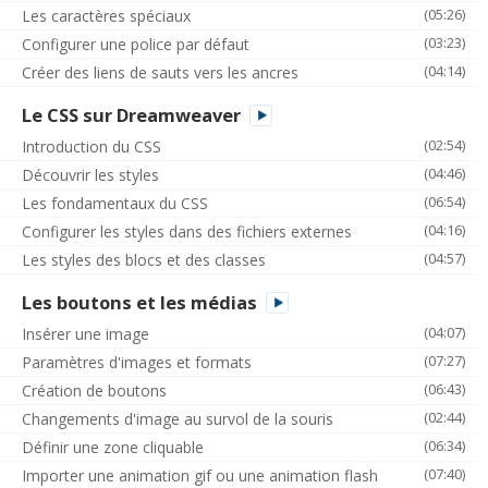
(05:26)
Les caractères spéciaux
(03:23)
Configurer une police par défaut
(04:14)
Créer des liens de sauts vers les ancres
Le CSS sur Dreamweaver
(02:54)
Introduction du CSS
(04:46)
Découvrir les styles
(06:54)
Les fondamentaux du CSS
(04:16)
Configurer les styles dans des fichiers externes
(04:57)
Les styles des blocs et des classes
Les boutons et les médias
(04:07)
Insérer une image
(07:27)
Paramètres d'images et formats
(06:43)
Création de boutons
(02:44)
Changements d'image au survol de la souris
(06:34)
Définir une zone cliquable
(07:40)
Importer une animation gif ou une animation flash